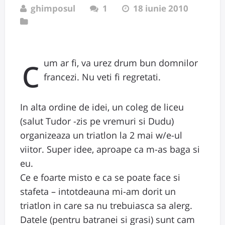
ghimposul
1
18 iunie 2010
c
um ar fi, va urez drum bun domnilor
francezi. Nu veti fi regretati.
In alta ordine de idei, un coleg de liceu
(salut Tudor -zis pe vremuri si Dudu)
organizeaza un triatlon la 2 mai w/e-ul
viitor. Super idee, aproape ca m-as baga si
eu.
Ce e foarte misto e ca se poate face si
stafeta – intotdeauna mi-am dorit un
triatlon in care sa nu trebuiasca sa alerg.
Datele (pentru batranei si grasi) sunt cam