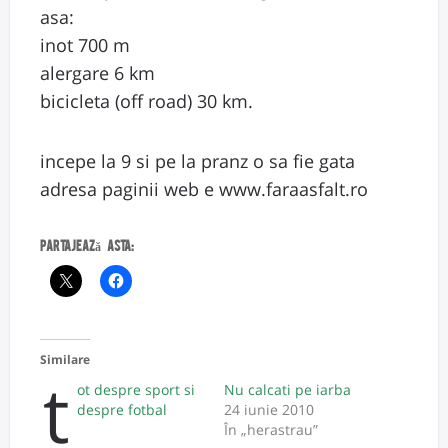
asa:
inot 700 m
alergare 6 km
bicicleta (off road) 30 km.
incepe la 9 si pe la pranz o sa fie gata
adresa paginii web e www.faraasfalt.ro
Partajează asta:
Similare
t
ot despre sport si
Nu calcati pe iarba
despre fotbal
24 iunie 2010
În „herastrau”