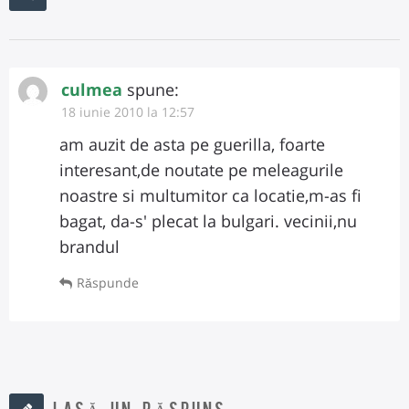
culmea
spune:
18 iunie 2010 la 12:57
am auzit de asta pe guerilla, foarte
interesant,de noutate pe meleagurile
noastre si multumitor ca locatie,m-as fi
bagat, da-s' plecat la bulgari. vecinii,nu
brandul
Răspunde
LASĂ UN RĂSPUNS