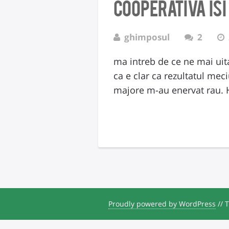
cooperativa isi
ghimposul
2
ma intreb de ce ne mai uita
ca e clar ca rezultatul meci
majore m-au enervat rau. 
Proudly powered by WordPress
//
T