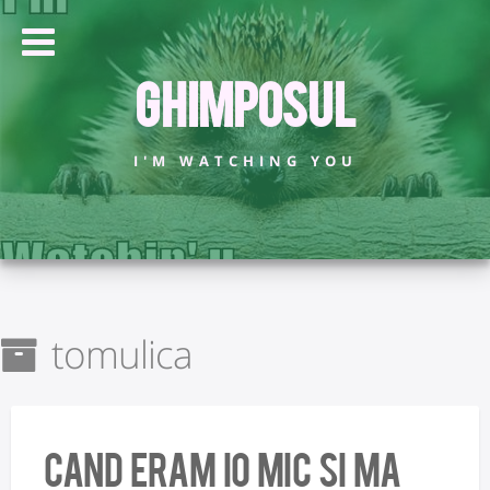
Ghimposul
I'M WATCHING YOU
tomulica
cand eram io mic si ma