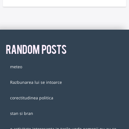
RANDOM POSTS
meteo
Razbunarea lui se intoarce
corectitudinea politica
stan si bran
o activitate interesanta in tarile unde oamenii nu au ce