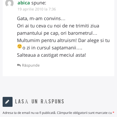
abica
spune:
19 aprilie 2010 la 7:36
Gata, m-am convins…
Ori ai tu ceva cu noi de ne trimiti ziua
pamantului pe cap, ori barometrul…
Multumim pentru altruism! Dar alege si tu
o zi in cursul saptamanii….
Salteaua a castigat meciul asta!
Răspunde
LASĂ UN RĂSPUNS
Adresa ta de email nu va fi publicată.
Câmpurile obligatorii sunt marcate cu
*