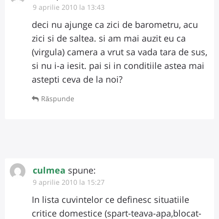
9 aprilie 2010 la 13:43
deci nu ajunge ca zici de barometru, acu
zici si de saltea. si am mai auzit eu ca
(virgula) camera a vrut sa vada tara de sus,
si nu i-a iesit. pai si in conditiile astea mai
astepti ceva de la noi?
Răspunde
culmea
spune:
9 aprilie 2010 la 15:27
In lista cuvintelor ce definesc situatiile
critice domestice (spart-teava-apa,blocat-