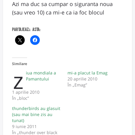
Azi ma duc sa cumpar o siguranta noua
(sau vreo 10) ca mi-e ca ia foc blocul
Partajează asta:
Similare
z
iua mondiala a
mi-a placut la Emag
Pamantului
20 aprilie 2010
În „Emag”
1 aprilie 2010
În „bloc”
thunderbirds au glasuit
(sau mai bine zis au
tunat)
9 iunie 2011
În „thunder over black