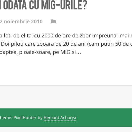
i odata cu MIG-urile?
2 noiembrie 2010
i piloti de elita, cu 2000 de ore de zbor impreuna- mai
 Doi piloti care zboara de 20 de ani (cam putin 50 de 
a-noaptea, ploaie-soare, pe MIG si…
heme: PixelHunter by
Hemant Acharya