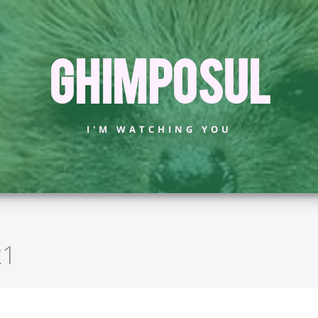
Ghimposul
I'M WATCHING YOU
21