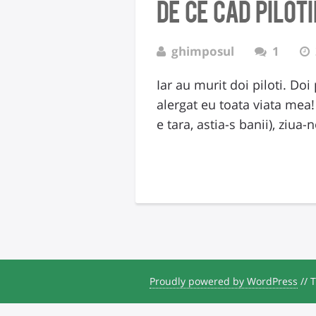
De ce cad piloti
ghimposul
1
Iar au murit doi piloti. Do
alergat eu toata viata mea!
e tara, astia-s banii), ziu
Proudly powered by WordPress
//
T