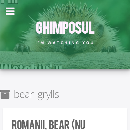
Ghimposul
I'M WATCHING YOU
bear grylls
romanii, Bear (nu