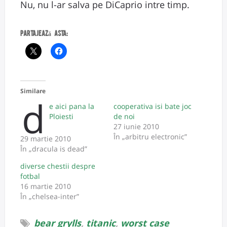
Nu, nu l-ar salva pe DiCaprio intre timp.
Partajează asta:
Similare
d
e aici pana la
cooperativa isi bate joc
Ploiesti
de noi
27 iunie 2010
În „arbitru electronic”
29 martie 2010
În „dracula is dead”
diverse chestii despre
fotbal
16 martie 2010
În „chelsea-inter”
bear grylls
,
titanic
,
worst case