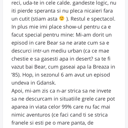
reci, uda-te in cele calde. gandeste logic, nu
iti pierde speranta si nu pleca nicaieri fara
un cutit (stiam asta
). Restul e spectacol.
In plus mie imi place show-ul pentru ca e
facut special pentru mine: Mi-am dorit un
episod in care Bear sa ne arate cum sa e
descurci intr-un mediu urban (ca ce mae
chestie e sa gasesti apa in desert? sa te fi
vazut bai Bear, cum gaseai apa la Breaza in
’85). Hop, in sezonul 6 am avut un episod
undeva in Gdansk.
Apoi, mi-am zis ca n-ar strica sa ne invete
sa ne descurcam in situatiile grele care pot
aparea in viata celor 99% care nu fac mai
nimic aventuros (ce faci cand ti se strica
franele si esti pe o mare panta, de