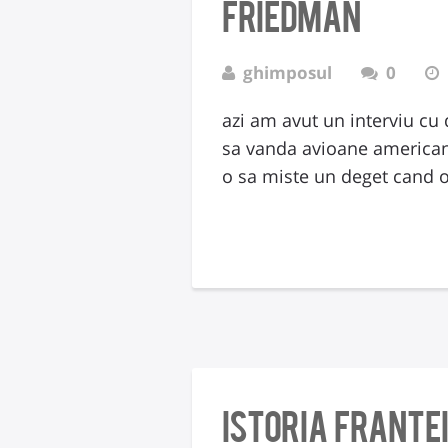
friedman
ghimposul
0
azi am avut un interviu cu 
sa vanda avioane americane
o sa miste un deget cand 
istoria Frante