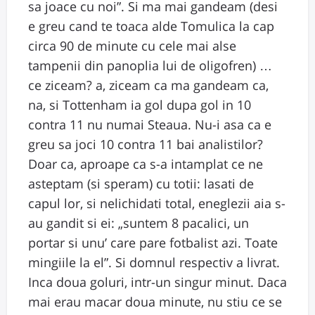
sa joace cu noi”. Si ma mai gandeam (desi
e greu cand te toaca alde Tomulica la cap
circa 90 de minute cu cele mai alse
tampenii din panoplia lui de oligofren) …
ce ziceam? a, ziceam ca ma gandeam ca,
na, si Tottenham ia gol dupa gol in 10
contra 11 nu numai Steaua. Nu-i asa ca e
greu sa joci 10 contra 11 bai analistilor?
Doar ca, aproape ca s-a intamplat ce ne
asteptam (si speram) cu totii: lasati de
capul lor, si nelichidati total, eneglezii aia s-
au gandit si ei: „suntem 8 pacalici, un
portar si unu’ care pare fotbalist azi. Toate
mingiile la el”. Si domnul respectiv a livrat.
Inca doua goluri, intr-un singur minut. Daca
mai erau macar doua minute, nu stiu ce se