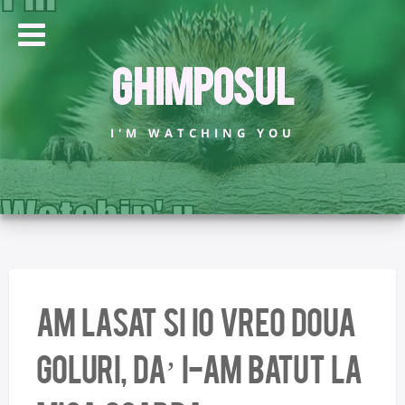
Ghimposul
I'M WATCHING YOU
Am lasat si io vreo doua
goluri, da’ i-am batut la