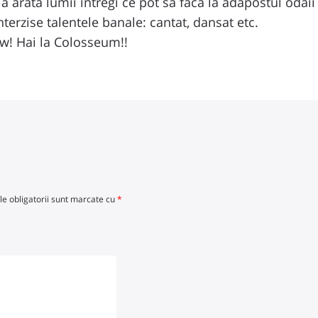
 a arata lumii intregi ce pot sa faca la adapostul odai
nterzise talentele banale: cantat, dansat etc.
w! Hai la Colosseum!!
e obligatorii sunt marcate cu
*