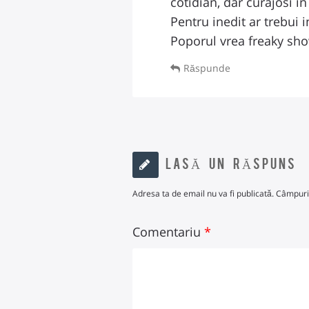
cotidian, dar curajosi in
Pentru inedit ar trebui i
Poporul vrea freaky sho
Răspunde
LASĂ UN RĂSPUNS
Adresa ta de email nu va fi publicată.
Câmpuril
Comentariu
*