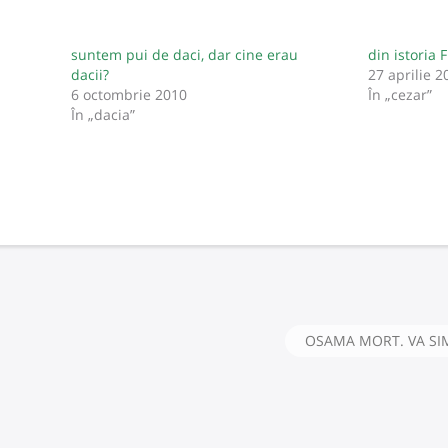
suntem pui de daci, dar cine erau
din istoria 
dacii?
27 aprilie 2
6 octombrie 2010
În „cezar”
În „dacia”
OSAMA MORT. VA SIM