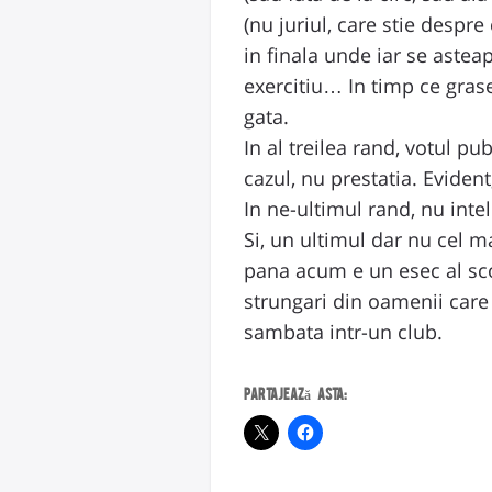
(nu juriul, care stie despr
in finala unde iar se astea
exercitiu… In timp ce grase
gata.
In al treilea rand, votul p
cazul, nu prestatia. Evident
In ne-ultimul rand, nu intel
Si, un ultimul dar nu cel m
pana acum e un esec al scol
strungari din oamenii care
sambata intr-un club.
Partajează asta: