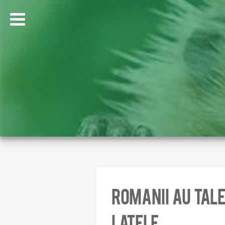
romanii au tal
latele…