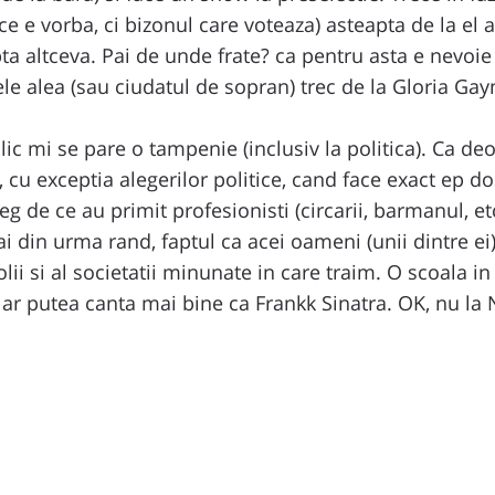
e ce e vorba, ci bizonul care voteaza) asteapta de la el
pta altceva. Pai de unde frate? ca pentru asta e nevoie 
le alea (sau ciudatul de sopran) trec de la Gloria Gayn
ublic mi se pare o tampenie (inclusiv la politica). Ca d
, cu exceptia alegerilor politice, cand face exact ep do
eg de ce au primit profesionisti (circarii, barmanul, et
ai din urma rand, faptul ca acei oameni (unii dintre ei
ii si al societatii minunate in care traim. O scoala in 
 ar putea canta mai bine ca Frankk Sinatra. OK, nu la