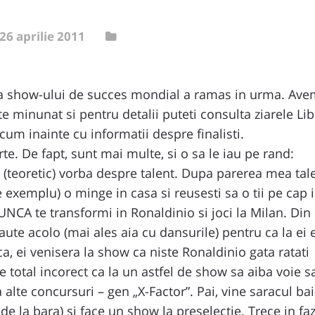
26 aprilie 2011
 a show-ului de succes mondial a ramas in urma. Ave
te minunat si pentru detalii puteti consulta ziarele Lib
um inainte cu informatii despre finalisti.
te. De fapt, sunt mai multe, si o sa le iau pe rand:
teoretic) vorba despre talent. Dupa parerea mea tale
e exemplu) o minge in casa si reusesti sa o tii pe cap
UNCA te transformi in Ronaldinio si joci la Milan. Din
ute acolo (mai ales aia cu dansurile) pentru ca la ei
a, ei venisera la show ca niste Ronaldinio gata ratati
re total incorect ca la un astfel de show sa aiba voie 
alte concursuri – gen „X-Factor”. Pai, vine saracul ba
ia de la bara) si face un show la preselectie. Trece in