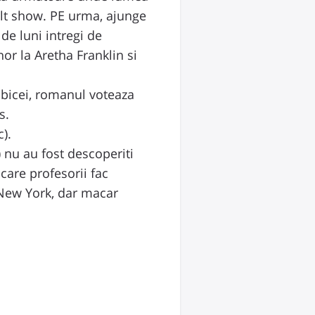
 alt show. PE urma, ajunge
de luni intregi de
or la Aretha Franklin si
eobicei, romanul voteaza
s.
c).
) nu au fost descoperiti
care profesorii fac
 New York, dar macar