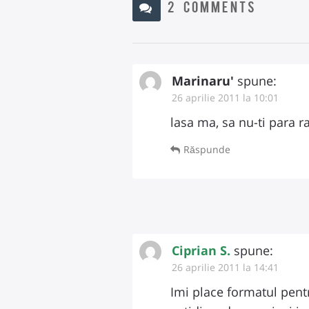
2 COMMENTS
Marinaru'
spune:
26 aprilie 2011 la 10:01
lasa ma, sa nu-ti para ra
Răspunde
Ciprian S.
spune:
26 aprilie 2011 la 14:41
Imi place formatul pentr