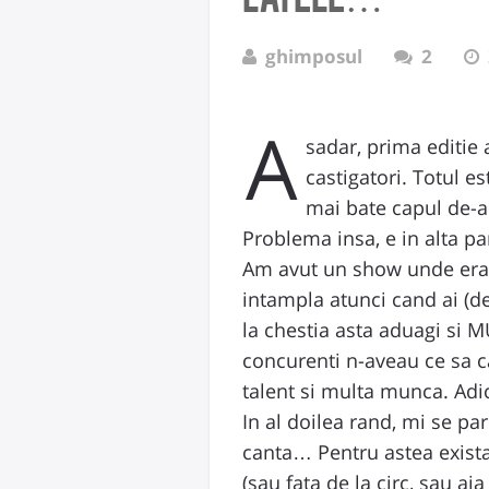
ghimposul
2
A
sadar, prima editie
castigatori. Totul es
mai bate capul de-ac
Problema insa, e in alta par
Am avut un show unde era (
intampla atunci cand ai (d
la chestia asta aduagi si M
concurenti n-aveau ce sa ca
talent si multa munca. Adic
In al doilea rand, mi se pa
canta… Pentru astea exista 
(sau fata de la circ, sau a