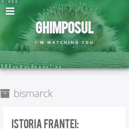
Ghimposul
I'M WATCHING YOU
bismarck
istoria Frantei: